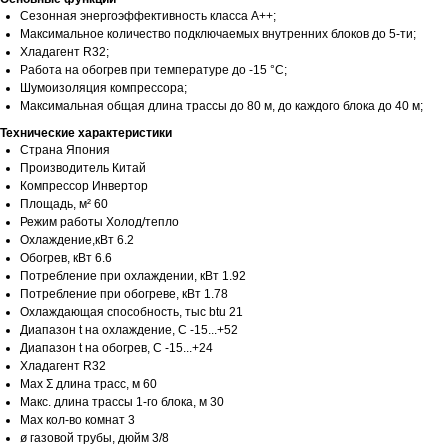
Сезонная энергоэффективность класса А++;
Максимальное количество подключаемых внутренних блоков до 5-ти;
Хладагент R32;
Работа на обогрев при температуре до -15 °С;
Шумоизоляция компрессора;
Максимальная общая длина трассы до 80 м, до каждого блока до 40 м;
Технические характеристики
Страна Япония
Производитель Китай
Компрессор Инвертор
Площадь, м² 60
Режим работы Холод/тепло
Охлаждение,кВт 6.2
Обогрев, кВт 6.6
Потребление при охлаждении, кВт 1.92
Потребление при обогреве, кВт 1.78
Охлаждающая способность, тыс btu 21
Диапазон t на охлаждение, С -15...+52
Диапазон t на обогрев, С -15...+24
Хладагент R32
Max Σ длина трасс, м 60
Макс. длина трассы 1-го блока, м 30
Max кол-во комнат 3
ø газовой трубы, дюйм 3/8