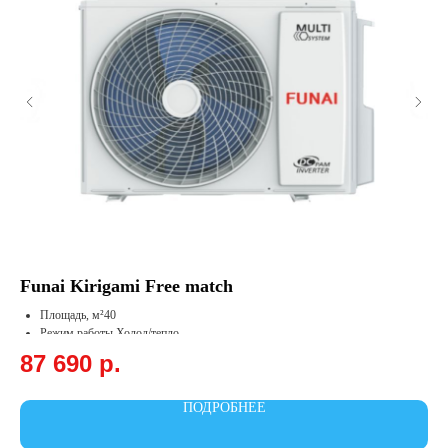
Funai Kirigami Free match
Fu
Площадь, м²40
Режим работы Холод/тепло
Охлаждение,кВт4.1
87 690
р.
9
Обогрев, кВт4.4
ПОДРОБНЕЕ