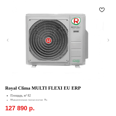
Royal Clima MULTI FLEXI EU ERP
Fu
Площадь, м² 82
Инверторная технология Да
Тип хладагента R32
127 890
р.
7
Цвет Белый