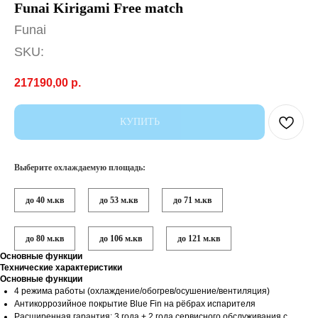
Funai Kirigami Free match
Funai
SKU:
217190,00
р.
КУПИТЬ
Выберите охлаждаемую площадь:
до 40 м.кв
до 53 м.кв
до 71 м.кв
до 80 м.кв
до 106 м.кв
до 121 м.кв
Основные функции
Технические характеристики
Основные функции
4 режима работы (охлаждение/обогрев/осушение/вентиляция)
Антикоррозийное покрытие Blue Fin на рёбрах испарителя
Расширенная гарантия: 3 года + 2 года сервисного обслуживания с