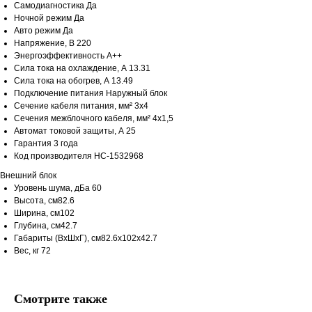
Самодиагностика Да
Ночной режим Да
Авто режим Да
Напряжение, В 220
Энергоэффективность A++
Сила тока на охлаждение, А 13.31
Сила тока на обогрев, А 13.49
Подключение питания Наружный блок
Сечение кабеля питания, мм² 3x4
Сечения межблочного кабеля, мм² 4x1,5
Автомат токовой защиты, А 25
Гарантия 3 года
Код производителя НС-1532968
Внешний блок
Уровень шума, дБа 60
Высота, см82.6
Ширина, см102
Глубина, см42.7
Габариты (ВхШхГ), см82.6x102x42.7
Вес, кг 72
Смотрите также