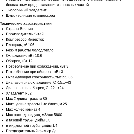
бесплатным предоставлением запасных частей
Экологичный хладагент
Шумоизоляция компрессора
Технические характеристики
Страна Япония
Производитель Китай
Компрессор Инвертор
Площадь, м² 106
Режим работы Холод/тепло
Охлаждение,кВт 10.6
Обогрев, кВт 12
Потребление при охлаждении, кВт 3
Потребление при обогреве, кВт 3
Охлаждающая способность, тыс btu 36
Диапазон t на охлаждение, С -15...+43
Диапазон t на обогрев, С -22...+24
Хладагент R32
Max Σ длина трасс, м 80
Макс. длина трассы 1-го блока, м 25
Max кол-во комнат 4
Max расход воздуха, м3/час 5800
ø газовой трубы, дюйм 3/8
ø жидкостной трубы, дюйм 1/4
Предварительный фильтр Да