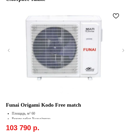
Funai Origami Kodo Free match
R
Площадь, м² 60
Режим работ Холод/тепло
Охлаждение, кВт 6.2
103 790
р.
9
Обогрев, кВт 6.6