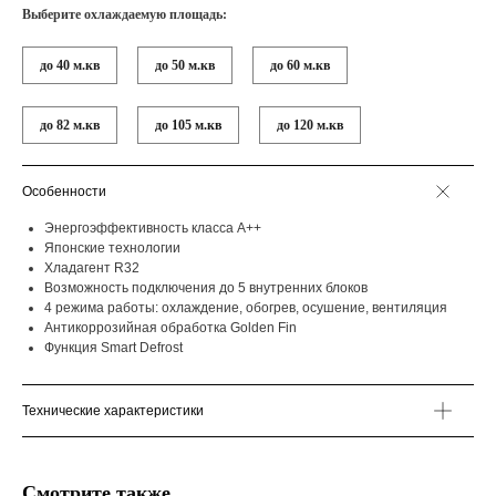
Выберите охлаждаемую площадь:
до 40 м.кв
до 50 м.кв
до 60 м.кв
до 82 м.кв
до 105 м.кв
до 120 м.кв
Особенности
Энергоэффективность класса А++
Японские технологии
Хладагент R32
Возможность подключения до 5 внутренних блоков
4 режима работы: охлаждение, обогрев, осушение, вентиляция
Антикоррозийная обработка Golden Fin
Функция Smart Defrost
Технические характеристики
Смотрите также