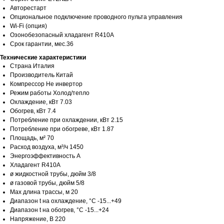
Авторестарт
Опциональное подключение проводного пульта управления
Wi-Fi (опция)
Озонобезопасный хладагент R410A
Срок гарантии, мес.36
Технические характеристики
Страна Италия
Производитель Китай
Компрессор Не инвертор
Режим работы Холод/тепло
Охлаждение, кВт 7.03
Обогрев, кВт 7.4
Потребление при охлаждении, кВт 2.15
Потребление при обогреве, кВт 1.87
Площадь, м² 70
Расход воздуха, м³/ч 1450
Энергоэффективность A
Хладагент R410A
ø жидкостной трубы, дюйм 3/8
ø газовой трубы, дюйм 5/8
Max длина трассы, м 20
Диапазон t на охлаждение, °С -15...+49
Диапазон t на обогрев, °С -15...+24
Напряжение, В 220