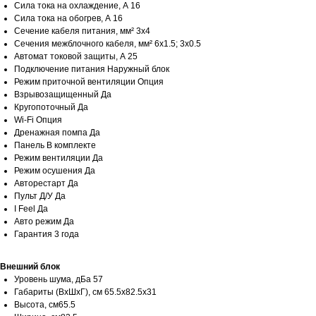
Сила тока на охлаждение, А 16
Сила тока на обогрев, А 16
Сечение кабеля питания, мм² 3x4
Сечения межблочного кабеля, мм² 6x1.5; 3x0.5
Автомат токовой защиты, A 25
Подключение питания Наружный блок
Режим приточной вентиляции Опция
Взрывозащищенный Да
Кругопоточный Да
Wi-Fi Опция
Дренажная помпа Да
Панель В комплекте
Режим вентиляции Да
Режим осушения Да
Авторестарт Да
Пульт Д/У Да
I Feel Да
Авто режим Да
Гарантия 3 года
Внешний блок
Уровень шума, дБа 57
Габариты (ВхШхГ), см 65.5х82.5x31
Высота, см65.5