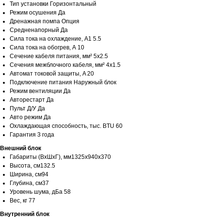
Тип установки Горизонтальный
Режим осушения Да
Дренажная помпа Опция
Средненапорный Да
Сила тока на охлаждение, А1 5.5
Сила тока на обогрев, А 10
Сечение кабеля питания, мм² 5x2.5
Сечения межблочного кабеля, мм² 4x1.5
Автомат токовой защиты, A 20
Подключение питания Наружный блок
Режим вентиляции Да
Авторестарт Да
Пульт Д/У Да
Авто режим Да
Охлаждающая способность, тыс. BTU 60
Гарантия 3 года
Внешний блок
Габариты (ВхШхГ), мм1325x940x370
Высота, см132.5
Ширина, см94
Глубина, см37
Уровень шума, дБа 58
Вес, кг 77
Внутренний блок