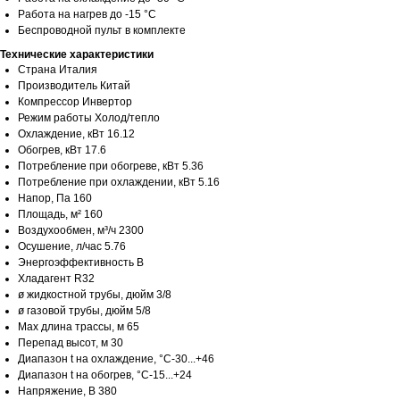
Работа на нагрев до -15 °С
Беспроводной пульт в комплекте
Технические характеристики
Страна Италия
Производитель Китай
Компрессор Инвертор
Режим работы Холод/тепло
Охлаждение, кВт 16.12
Обогрев, кВт 17.6
Потребление при обогреве, кВт 5.36
Потребление при охлаждении, кВт 5.16
Напор, Па 160
Площадь, м² 160
Воздухообмен, м³/ч 2300
Осушение, л/час 5.76
Энергоэффективность B
Хладагент R32
ø жидкостной трубы, дюйм 3/8
ø газовой трубы, дюйм 5/8
Max длина трассы, м 65
Перепад высот, м 30
Диапазон t на охлаждение, °С-30...+46
Диапазон t на обогрев, °С-15...+24
Напряжение, В 380