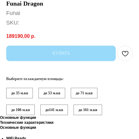
Funai Dragon
Funai
SKU:
189190,00
р.
КУПИТЬ
Выберите охлаждаемую площадь:
до 35 м.кв
до 53 м.кв
до 71 м.кв
до 106 м.кв
до141 м.кв
до 161 м.кв
Основные функции
Технические характеристики
Основные функции
WiFi Ready