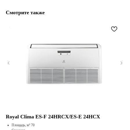
Смотрите также
Royal Clima ES-F 24HRCX/ES-E 24HCX
Ro
Площадь, м² 70