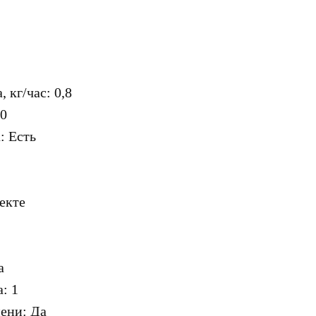
 кг/час: 0,8
70
: Есть
екте
а
: 1
ени: Да