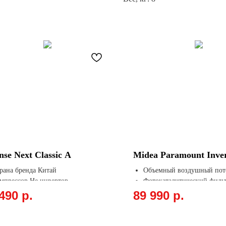
nse Next Classic A
Midea Paramount Inver
рана бренда Китай
Объемный воздушный пот
мпрессор Не инвертор
Фотокаталитический филь
ощадь, м² 25
Экологически безопасный 
490
р.
89 990
р.
лаждение, кВт 2.6
Автоматические жалюзи
Режим энергосбережения 