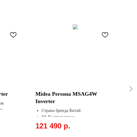
ter
Midea Persona MSAG4W
Fun
Inverter
ок
П
тр
Р
Страна бренда Китай
хладагент
О
45
Wi-Fi управление
О
Дизайнерская черная зеркальная
121 490
р.
i-ECO
панель
Тихая работа