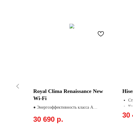
Royal Clima Renaissance New
Hise
Wi-Fi
Ст
Ко
● Энергоэффективность класса А
Пл
30 
● Утонченный дизайн передней панели
30 690
р.
Ох
● Увеличенная мощность
● Встроенный ионизатор воздуха