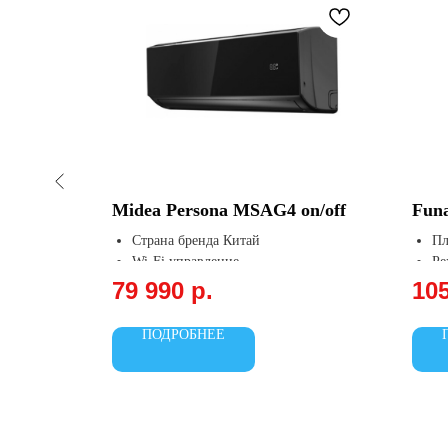
Midea Persona MSAG4 on/off
Fun
Страна бренда Китай
Пл
Wi-Fi управление
Ре
12-ти скоростной вентилятор
Ох
79 990
р.
10
внутреннего блока
Об
Функция Follow me
ПОДРОБНЕЕ
Объемный воздушный поток