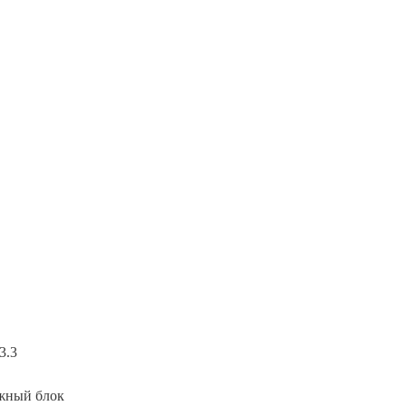
3.3
жный блок