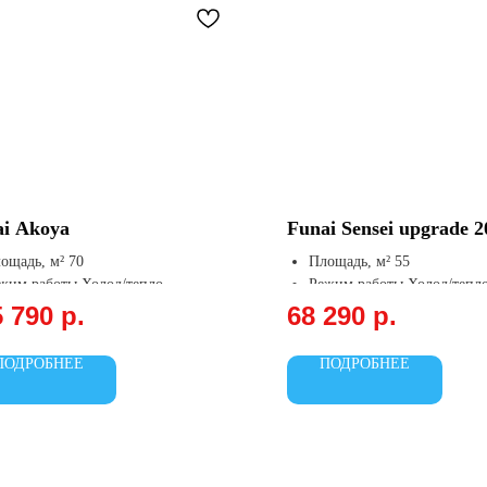
ai Akoya
Funai Sensei upgrade 2
ощадь, м² 70
Площадь, м² 55
жим работы Холод/тепло
Режим работы Холод/тепл
лаждение, кВт7.3
Охлаждение, кВт 5.5
5 790
р.
68 290
р.
огрев, кВт8
Обогрев, кВт 5.7
ПОДРОБНЕЕ
ПОДРОБНЕЕ