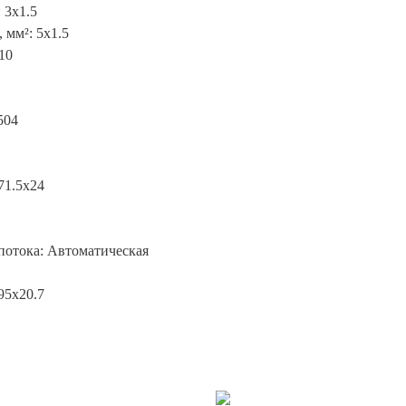
 3x1.5
 мм²: 5x1.5
10
504
71.5x24
потока: Автоматическая
95x20.7