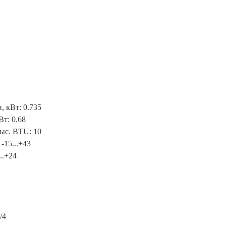
 кВт: 0.735
т: 0.68
ыс. BTU: 10
-15...+43
..+24
/4