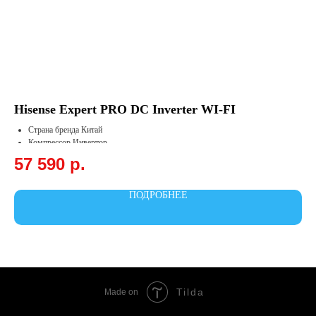
Hisense Expert PRO DC Inverter WI-FI
Fu
Страна бренда Китай
Компрессор Инвертор
Площадь, м² 37
57 590
р.
6
Охлаждение, кВт 3.75
ПОДРОБНЕЕ
Tilda
Made on