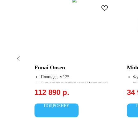
Funai Onsen
Mide
Площадь, м² 25
Фу
Тип внутреннего блока: Настенный
вн
Охлаждение, кВт 2.7
Wi
112 890
р.
34 
Обогрев, кВт 3.5
Ма
пр
ПОДРОБНЕЕ
Оч
и 