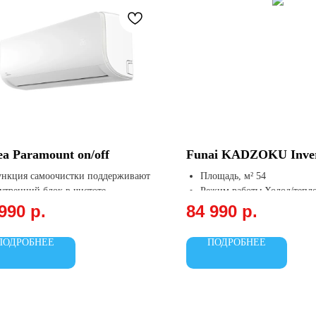
a Paramount on/off
Funai KADZOKU Inver
нкция самоочистки поддерживают
Площадь, м² 54
утренний блок в чистоте
Режим работы Холод/тепл
-Fi (опция)
Охлаждение, кВт 5.4
990
р.
84 990
р.
ксимально быстрая подача
Обогрев, кВт 5.45
охладного воздуха
ПОДРОБНЕЕ
ПОДРОБНЕЕ
истку воздуха, уничтожает вирусы
бактерии