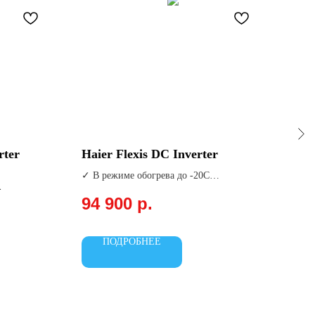
ter
Haier Flexis DC Inverter
Fun
✓ В режиме обогрева до -20С
П
о
✓ Компактные размеры
Р
94 900
р.
✓ 5 моделей с разной мощностью
О
55
О
ПОДРОБНЕЕ