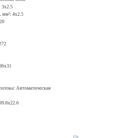
 3x2.5
 мм²: 4x2.5
20
272
86x31
потока: Автоматическая
99.8x22.6