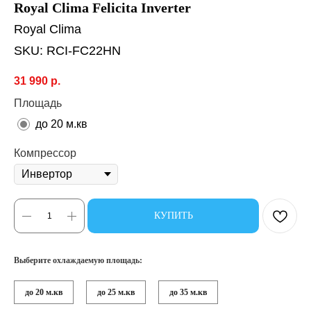
Royal Clima Felicita Inverter
Royal Clima
SKU:
RCI-FC22HN
31 990
р.
Площадь
до 20 м.кв
Компрессор
КУПИТЬ
Выберите охлаждаемую площадь:
до 20 м.кв
до 25 м.кв
до 35 м.кв