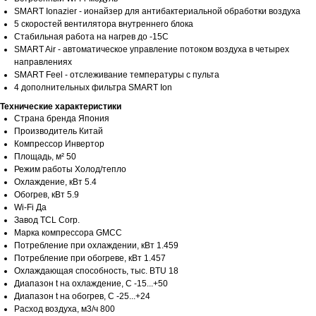
SMART Ionazier - ионайзер для антибактериальной обработки воздуха
5 скоростей вентилятора внутреннего блока
Стабильная работа на нагрев до -15С
SMART Air - автоматическое управление потоком воздуха в четырех
направлениях
SMART Feel - отслеживание температуры с пульта
4 дополнительных фильтра SMART Ion
Технические характеристики
Страна бренда Япония
Производитель Китай
Компрессор Инвертор
Площадь, м² 50
Режим работы Холод/тепло
Охлаждение, кВт 5.4
Обогрев, кВт 5.9
Wi-Fi Да
Завод TCL Corp.
Марка компрессора GMCC
Потребление при охлаждении, кВт 1.459
Потребление при обогреве, кВт 1.457
Охлаждающая способность, тыс. BTU 18
Диапазон t на охлаждение, С -15...+50
Диапазон t на обогрев, С -25...+24
Расход воздуха, м3/ч 800