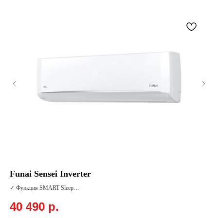
Funai Sensei Inverter
Hi
✓ Функция SMART Sleep
✓ Комплектуются 4 дополнительными (сменными) фильтрами SMART Ion
40 490
р.
✓ Подготовлен к установке Wi-Fi-модуля
3