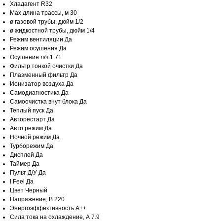
Хладагент R32
Max длина трассы, м 30
ø газовой трубы, дюйм 1/2
ø жидкостной трубы, дюйм 1/4
Режим вентиляции Да
Режим осушения Да
Осушение л/ч 1.71
Фильтр тонкой очистки Да
Плазменный фильтр Да
Ионизатор воздуха Да
Самодиагностика Да
Самоочистка внут блока Да
Теплый пуск Да
Авторестарт Да
Авто режим Да
Ночной режим Да
Турборежим Да
Дисплей Да
Таймер Да
Пульт Д/У Да
I Feel Да
Цвет Черный
Напряжение, В 220
Энергоэффективность A++
Сила тока на охлаждение, А 7.9