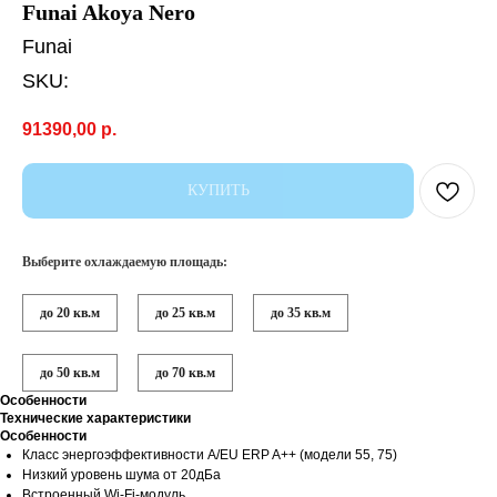
Funai Akoya Nero
Funai
SKU:
91390,00
р.
КУПИТЬ
Выберите охлаждаемую площадь:
до 20 кв.м
до 25 кв.м
до 35 кв.м
до 50 кв.м
до 70 кв.м
Особенности
Технические характеристики
Особенности
Класс энергоэффективности А/EU ERP A++ (модели 55, 75)
Низкий уровень шума от 20дБа
Встроенный Wi-Fi-модуль