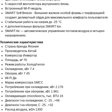
5 скоростей вентилятора внутреннего блока.
Встроенный Wi-Fi модуль.
SMART Soft Breeze - Внешние жалюзи особой формы с перфорацией
создают деликатный обдув для максимального комфорта пользователя.
Стабильная работа на нагрев до -25 °С.
4 дополнительных фильтра SMART Ion.
SMART Air — автоматическое управление потоком воздуха в четырех
направлениях.
Технические характеристики
Страна бренда Япония
Производитель Китай
Компрессор Инвертор
Площадь, м² 70
Режим работы Холод/тепло
Охлаждение, кВт 7.4
Обогрев, кВт 7.45
Wi-Fi Да
Марка компрессора GMCC
Потребление при охлаждении, кВт 2.176
Потребление при обогреве, кВт 1.961
Охлаждающая способность, тыс. BTU 24
Диапазон t на охлаждение, С -15...+48
Диапазон t на обогрев, С -25...+32
Расход воздуха, м3/ч 1300