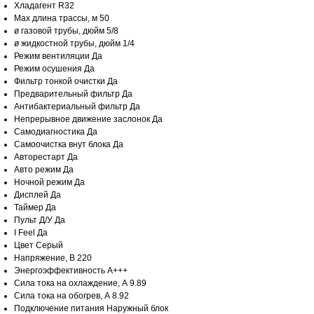
Хладагент R32
Max длина трассы, м 50
ø газовой трубы, дюйм 5/8
ø жидкостной трубы, дюйм 1/4
Режим вентиляции Да
Режим осушения Да
Фильтр тонкой очистки Да
Предварительный фильтр Да
Антибактериальный фильтр Да
Непрерывное движение заслонок Да
Самодиагностика Да
Самоочистка внут блока Да
Авторестарт Да
Авто режим Да
Ночной режим Да
Дисплей Да
Таймер Да
Пульт Д/У Да
I Feel Да
Цвет Серый
Напряжение, В 220
Энергоэффективность A+++
Сила тока на охлаждение, А 9.89
Сила тока на обогрев, А 8.92
Подключение питания Наружный блок