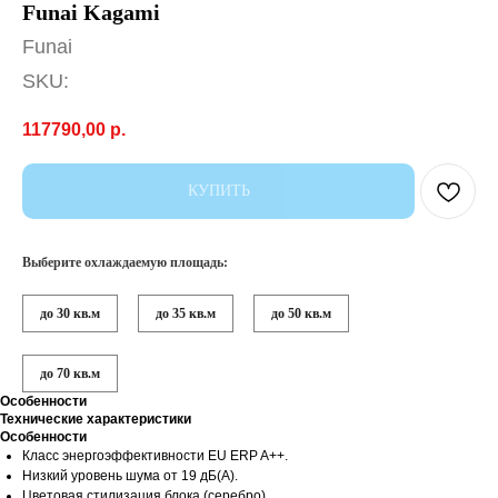
Funai Kagami
Funai
SKU:
117790,00
р.
КУПИТЬ
Выберите охлаждаемую площадь:
до 30 кв.м
до 35 кв.м
до 50 кв.м
до 70 кв.м
Особенности
Технические характеристики
Особенности
Класс энергоэффективности EU ERP A++.
Низкий уровень шума от 19 дБ(А).
Цветовая стилизация блока (серебро).