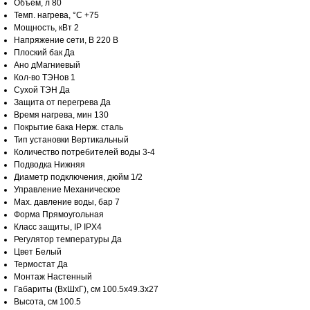
Объем, л 80
Темп. нагрева, °С +75
Мощность, кВт 2
Напряжение сети, В 220 В
Плоский бак Да
Ано дМагниевый
Кол-во ТЭНов 1
Сухой ТЭН Да
Защита от перегрева Да
Время нагрева, мин 130
Покрытие бака Нерж. сталь
Тип установки Вертикальный
Количество потребителей воды 3-4
Подводка Нижняя
Диаметр подключения, дюйм 1/2
Управление Механическое
Max. давление воды, бар 7
Форма Прямоугольная
Класс защиты, IP IPX4
Регулятор температуры Да
Цвет Белый
Термостат Да
Монтаж Настенный
Габариты (ВхШхГ), см 100.5х49.3х27
Высота, см 100.5